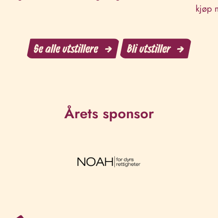
kjøp 
Se alle utstillere
Bli utstiller
Årets sponsor