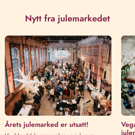
Nytt fra julemarkedet
Årets julemarked er utsatt!
Vega
jule