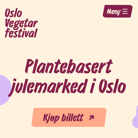
Oslo
Meny ☰
Vegetar
festival
Plantebasert
julemarked i Oslo
Kjøp billett