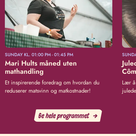
SUNDAY KL. 01:00 PM - 01:45 PM
SUNDAY
Mari Hults måned uten
Jule
mathandling
Côm
Et inspirerende foredrag om hvordan du
Lær å 
reduserer matsvinn og matkostnader!
juled
Se hele programmet