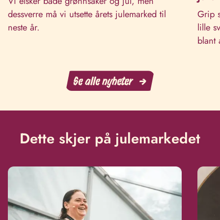
Vi elsker både grønnsaker og jul, men
dessverre må vi utsette årets julemarked til
Grip 
neste år.
lille
blant
Se alle nyheter
Dette skjer på julemarkedet