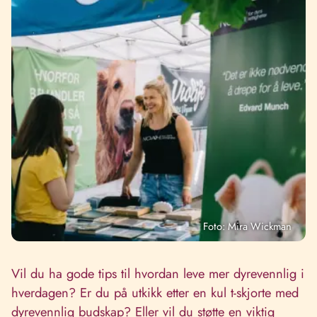
Foto: Mira Wickman
Vil du ha gode tips til hvordan leve mer dyrevennlig i
hverdagen? Er du på utkikk etter en kul t-skjorte med
dyrevennlig budskap? Eller vil du støtte en viktig